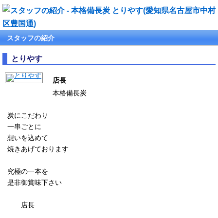
スタッフの紹介
とりやす
店長
本格備長炭
炭にこだわり
一串ごとに
想いを込めて
焼きあげております
究極の一本を
是非御賞味下さい
店長