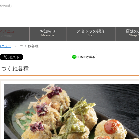
区豊国通)
／メニュー
お知らせ
スタッフの紹介
店舗の
Message
Staff
Shop 
ce／Menu
つくね各種
メニュー
＞
つくね各種