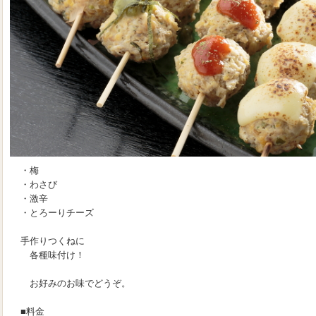
・梅
・わさび
・激辛
・とろーりチーズ
手作りつくねに
各種味付け！
お好みのお味でどうぞ。
■料金