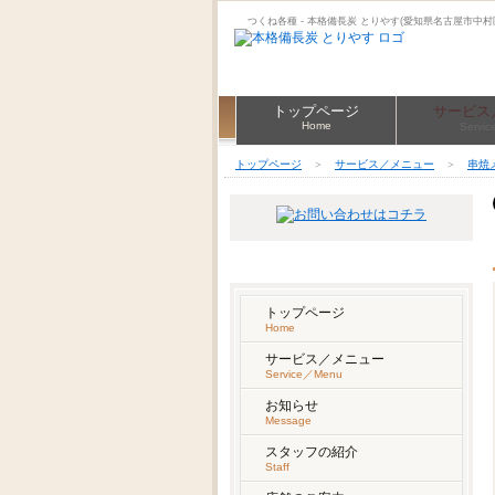
つくね各種 - 本格備長炭 とりやす(愛知県名古屋市中村
トップページ
サービス
Home
Servi
トップページ
＞
サービス／メニュー
＞
串焼
SITE MENU
トップページ
Home
サービス／メニュー
Service／Menu
お知らせ
Message
スタッフの紹介
Staff