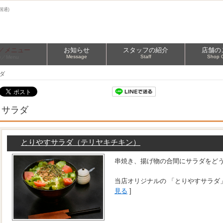
国通)
／メニュー
お知らせ
スタッフの紹介
店舗の
Message
Staff
Shop 
ce／Menu
ダ
サラダ
とりやすサラダ（テリヤキチキン）
串焼き、揚げ物の合間にサラダをど
当店オリジナルの 「とりやすサラダ
見る
]