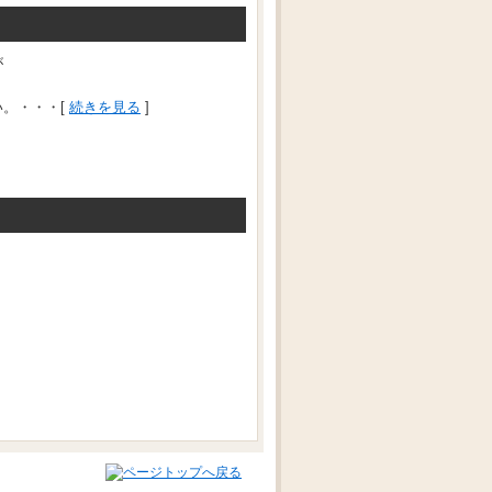
が
。・・・[
続きを見る
]